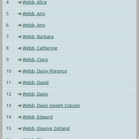
4
Webb, Alice
5
Webb, Ann
6
Webb, Ann
7
Webb, Barbara
8
Webb, Catherine
9
Webb, Clara
10
Webb, Daisy Florence
11
Webb, David
12
Webb, Davis
13
Webb, Davis Joseph Copson
14
Webb, Edward
15
Webb, Eleanor Zetland