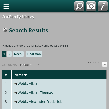
Our Family History
Search Results
Matches 1 to 50 of 61 for Last Name equals WEBB
1
2
Next»
|
Heat Map
COL
UMN
S:
TOGGLE
#
Name
1
Webb, Albert
2
Webb, Albert Thomas
3
Webb, Alexander Frederick